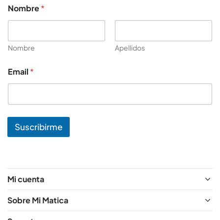
E
Nombre
*
m
a
i
l
*
Nombre
Apellidos
E
m
Email
*
a
i
l
Suscribirme
Mi cuenta
Sobre Mi Matica