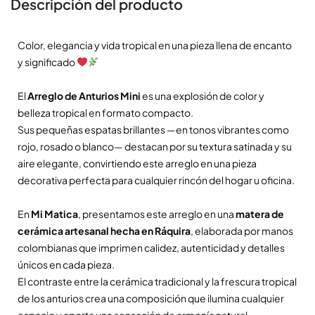
Descripción del producto
Color, elegancia y vida tropical en una pieza llena de encanto
y significado
El
Arreglo de Anturios Mini
es una explosión de color y
belleza tropical en formato compacto.
Sus pequeñas espatas brillantes —en tonos vibrantes como
rojo, rosado o blanco— destacan por su textura satinada y su
aire elegante, convirtiendo este arreglo en una pieza
decorativa perfecta para cualquier rincón del hogar u oficina.
En
Mi Matica
, presentamos este arreglo en una
matera de
cerámica artesanal hecha en Ráquira
, elaborada por manos
colombianas que imprimen calidez, autenticidad y detalles
únicos en cada pieza.
El contraste entre la cerámica tradicional y la frescura tropical
de los anturios crea una composición que ilumina cualquier
espacio y aporta una sensación de armonía natural.