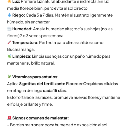
Luz:
Prefiere luz natural abundante e indirecta. En luz
media florece bien, pero evita el sol directo.
Riego:
Cada 5 a 7 días. Mantén el sustrato ligeramente
húmedo, sin encharcar.
Humedad:
Ama la humedad alta; rocía sus hojas (no las
flores) 2 o 3 veces por semana.
Temperatura:
Perfecta para climas cálidos como
Bucaramanga.
Limpieza:
Limpia sus hojas con un paño húmedo para
mantener su brillo natural.
Vitaminas para anturios:
Aplica
8 gotitas del fertilizante
Florecer Orquídeas
diluidas
en el agua de riego
cada 15 días
.
Esto fortalece las raíces, promueve nuevas flores y mantiene
el follaje brillante y firme.
Signos comunes de malestar:
– Bordes marrones: poca humedad o exposición al sol