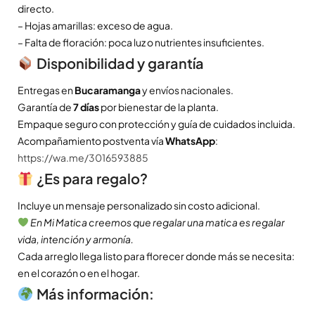
directo.
– Hojas amarillas: exceso de agua.
– Falta de floración: poca luz o nutrientes insuficientes.
Disponibilidad y garantía
Entregas en
Bucaramanga
y envíos nacionales.
Garantía de
7 días
por bienestar de la planta.
Empaque seguro con protección y guía de cuidados incluida.
Acompañamiento postventa vía
WhatsApp
:
https://wa.me/3016593885
¿Es para regalo?
Incluye un mensaje personalizado sin costo adicional.
En Mi Matica creemos que regalar una matica es regalar
vida, intención y armonía.
Cada arreglo llega listo para florecer donde más se necesita:
en el corazón o en el hogar.
Más información: