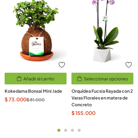
Añadir al carrito
Seleccionar opciones
Kokedama Bonsai Mini Jade
Orquídea Fucsia Rayada con 2
Varas Florales en matera de
$
73.000
$
81.000
Concreto
$
155.000