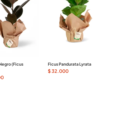
egro (Ficus
Ficus Pandurata Lyrata
$
32.000
00