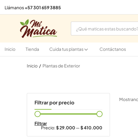
Llámanos
+57 301 659 3885
Inicio
Tienda
Cuida tus plantas
Contáctanos
Inicio
Plantas de Exterior
Mostrando
Filtrar por precio
Filtrar
Precio:
$ 29.000
—
$ 410.000