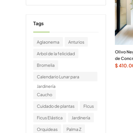
Tags
Aglaonema
Anturios
Olivo Ne
Arbol de la felicidad
de Concr
Bromelia
$
410.0
Calendario Lunar para
Jardinería
Caucho
Cuidado de plantas
FIcus
Ficus Elástica
Jardinería
Orquideas
Palma Z