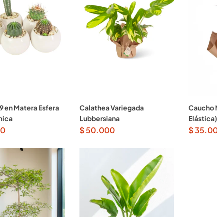
9 en Matera Esfera
Calathea Variegada
Caucho N
mica
Lubbersiana
Elástica)
00
$
50.000
$
35.0