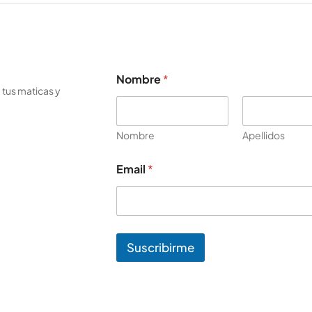
N
Nombre
*
o
 tus maticas y
m
b
r
e
Nombre
Apellidos
*
E
Email
*
m
a
i
l
Suscribirme