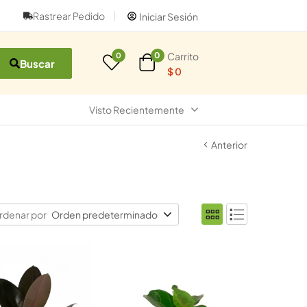
Rastrear Pedido
Iniciar Sesión
Carrito
0
0
Buscar
$
0
Visto Recientemente
Anterior
rdenar por
Orden predeterminado