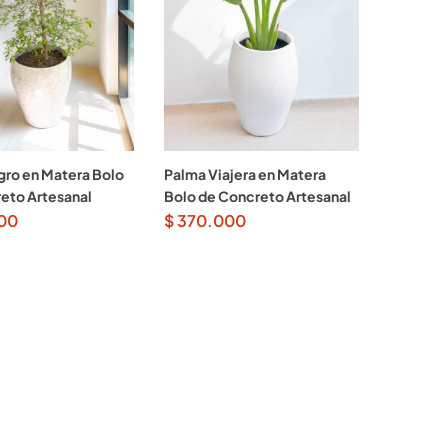
gro en Matera Bolo
Palma Viajera en Matera
eto Artesanal
Bolo de Concreto Artesanal
00
$
370.000