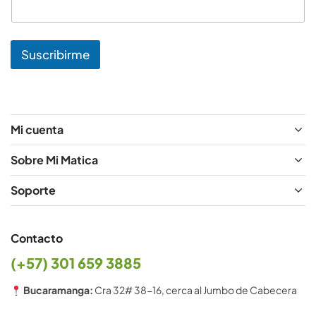
r
e
N
o
Suscribirme
m
b
r
e
Mi cuenta
Sobre Mi Matica
Soporte
Contacto
(+57) 301 659 3885
Bucaramanga:
Cra 32# 38-16, cerca al Jumbo de Cabecera