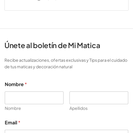
Únete al boletín de Mi Matica
Recibe actualizaciones, ofertas exclusivas y Tips para el cuidado
de tus maticas y decoración natural
N
Nombre
*
o
m
b
r
e
Nombre
Apellidos
N
o
Email
*
m
b