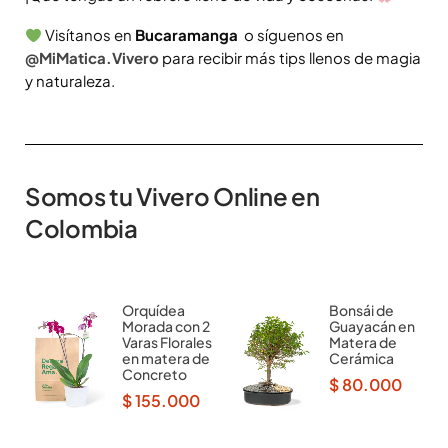
Visítanos en
Bucaramanga
o síguenos en
@MiMatica.Vivero
para recibir más tips llenos de magia
y naturaleza.
Somos tu Vivero Online en
Colombia
Orquídea
Bonsái de
Morada con 2
Guayacán en
Varas Florales
Matera de
en matera de
Cerámica
Concreto
$
80.000
$
155.000