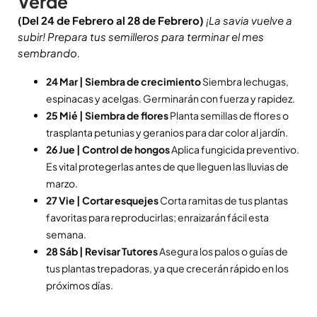
Verde
(Del 24 de Febrero al 28 de Febrero)
¡La savia vuelve a
subir! Prepara tus semilleros para terminar el mes
sembrando.
24 Mar | Siembra de crecimiento
Siembra lechugas,
espinacas y acelgas. Germinarán con fuerza y rapidez.
25 Mié | Siembra de flores
Planta semillas de flores o
trasplanta petunias y geranios para dar color al jardín.
26 Jue | Control de hongos
Aplica fungicida preventivo.
Es vital protegerlas antes de que lleguen las lluvias de
marzo.
27 Vie | Cortar esquejes
Corta ramitas de tus plantas
favoritas para reproducirlas; enraizarán fácil esta
semana.
28 Sáb | Revisar Tutores
Asegura los palos o guías de
tus plantas trepadoras, ya que crecerán rápido en los
próximos días.