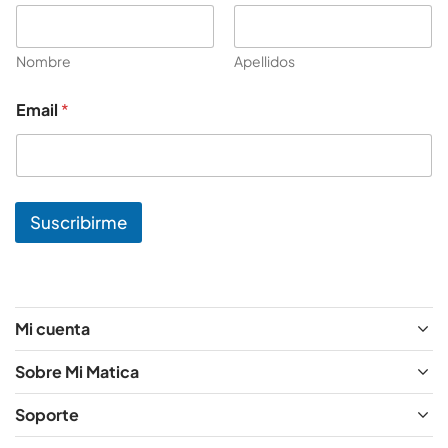
Nombre
Apellidos
E
Email
*
m
a
i
l
E
m
Suscribirme
a
i
l
N
o
m
Mi cuenta
b
r
Sobre Mi Matica
e
Soporte