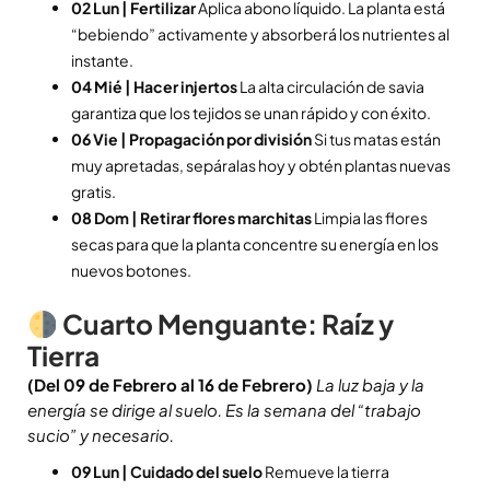
02 Lun | Fertilizar
Aplica abono líquido. La planta está
“bebiendo” activamente y absorberá los nutrientes al
instante.
04 Mié | Hacer injertos
La alta circulación de savia
garantiza que los tejidos se unan rápido y con éxito.
06 Vie | Propagación por división
Si tus matas están
muy apretadas, sepáralas hoy y obtén plantas nuevas
gratis.
08 Dom | Retirar flores marchitas
Limpia las flores
secas para que la planta concentre su energía en los
nuevos botones.
Cuarto Menguante: Raíz y
Tierra
(Del 09 de Febrero al 16 de Febrero)
La luz baja y la
energía se dirige al suelo. Es la semana del “trabajo
sucio” y necesario.
09 Lun | Cuidado del suelo
Remueve la tierra