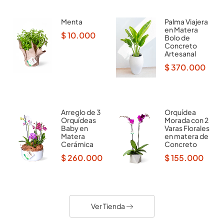
Menta
Palma Viajera
en Matera
$
10.000
Bolo de
Concreto
Artesanal
$
370.000
Arreglo de 3
Orquídea
Orquídeas
Morada con 2
Baby en
Varas Florales
Matera
en matera de
Cerámica
Concreto
$
260.000
$
155.000
Ver Tienda