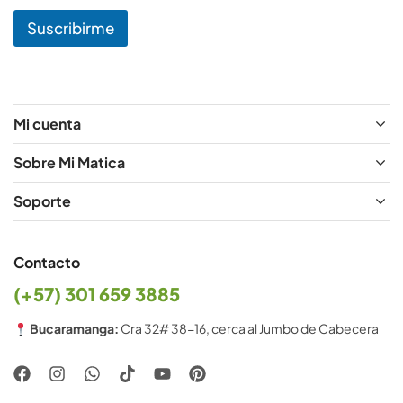
N
Suscribirme
o
m
b
r
e
N
Mi cuenta
o
m
Sobre Mi Matica
b
r
Soporte
e
Contacto
(+57) 301 659 3885
Bucaramanga:
Cra 32# 38-16, cerca al Jumbo de Cabecera