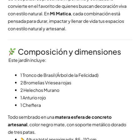
convierte en el favorito de quienes buscan decoración viva
con estilo natural. En
Mi Matica
, cada combinación está
pensada para durar, impactar y llenar de vida tus espacios
con estilo natural y artesanal.
Composición y dimensiones
Este jardín incluye:
1 Tronco de Brasil (Árbol de la Felicidad)
2
Bromelias Vriesea
rojas
2 Helechos Murano
1 Anturio rojo
1 Cheflera
Todo sembrado en una
matera esfera de concreto
artesanal
, color negro mate, con soporte metálico dorado
de tres patas.
Altura total aproximada: 85–110 cm