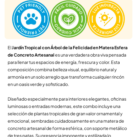
El
Jardín Tropical con Árbol de la Felicidad en Matera Esfera
de Concreto Artesanal
es una verdadera obra viva pensada
para llenar tus espacios de energía, frescura y color. Esta
composición combina belleza visual, equilibrio natural y
armonía en un solo arreglo que transforma cualquier rincón
en un oasis verde y sofisticado.
Diseñado especialmente para interiores elegantes, oficinas
luminosas o entradas modernas, este combo incluye una
selección de plantas tropicales de gran valor ornamental y
emocional, sembradas cuidadosamente en una matera de
concreto artesanal de forma esférica, con soporte metálico
de tres patas. Su presencia imponente y estilizada lo