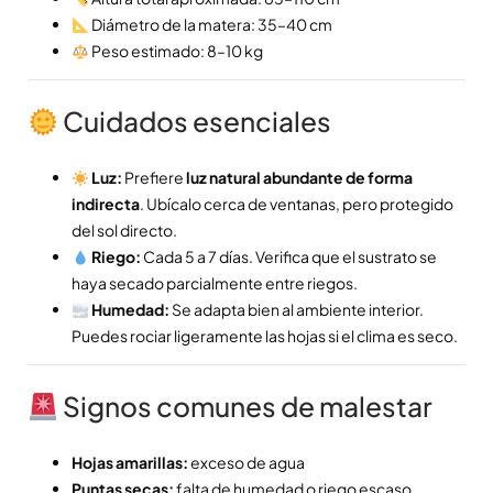
Diámetro de la matera: 35–40 cm
Peso estimado: 8–10 kg
Cuidados esenciales
Luz:
Prefiere
luz natural abundante de forma
indirecta
. Ubícalo cerca de ventanas, pero protegido
del sol directo.
Riego:
Cada 5 a 7 días. Verifica que el sustrato se
haya secado parcialmente entre riegos.
Humedad:
Se adapta bien al ambiente interior.
Puedes rociar ligeramente las hojas si el clima es seco.
Signos comunes de malestar
Hojas amarillas:
exceso de agua
Puntas secas:
falta de humedad o riego escaso