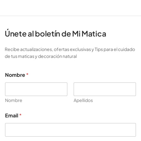
Únete al boletín de Mi Matica
Recibe actualizaciones, ofertas exclusivas y Tips para el cuidado
de tus maticas y decoración natural
Nombre
*
Nombre
Apellidos
N
Email
*
o
m
b
r
e