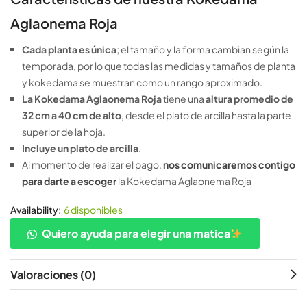
Aglaonema Roja
Cada planta es única
; el tamaño y la forma cambian según la
temporada, por lo que todas las medidas y tamaños de planta
y kokedama se muestran como un rango aproximado.
La
Kokedama Aglaonema Roja
tiene una
altura promedio de
32 cm a 40 cm de alto
, desde el plato de arcilla hasta la parte
superior de la hoja.
Incluye un plato de arcilla
.
Al momento de realizar el pago,
nos comunicaremos contigo
para darte a escoger
la Kokedama Aglaonema Roja
Availability:
6 disponibles
Quiero ayuda para elegir una matica
Valoraciones (0)