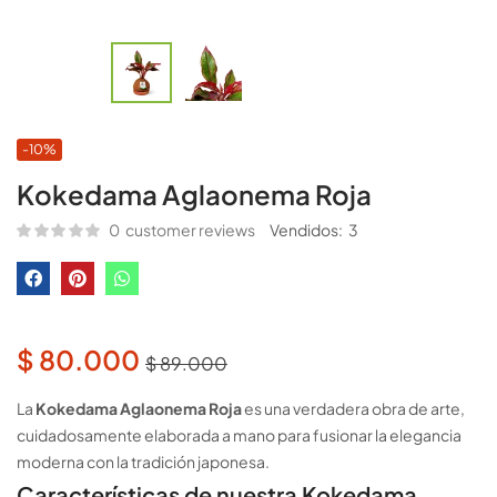
-10%
Kokedama Aglaonema Roja
0
customer reviews
Vendidos:
3
$
80.000
$
89.000
La
Kokedama Aglaonema Roja
es una verdadera obra de arte,
cuidadosamente elaborada a mano para fusionar la elegancia
moderna con la tradición japonesa.
Características de nuestra Kokedama