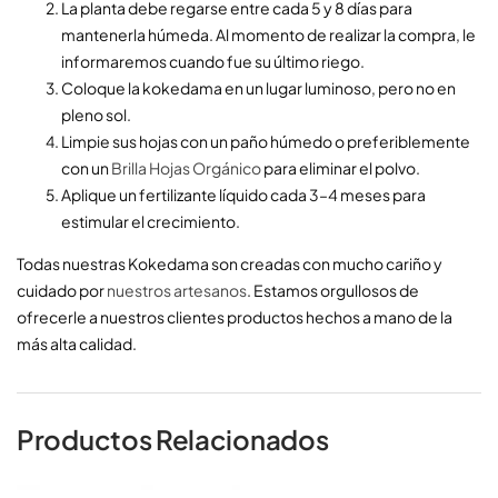
La planta debe regarse entre cada 5 y 8 días
para
mant
ener
la
h
ú
med
a
. Al momento de realizar la compra, le
informaremos cuando fue su último riego.
Colo
que
la
k
oked
ama
en
un
l
ugar
lumin
oso
,
per
o
no
en
pl
eno
sol
.
Lim
pie
sus
ho
jas
con
un
pa
ño
h
ú
med
o
o preferiblemente
con un
Brilla Hojas Orgánico
para
elim
inar
el
pol
vo
.
Apl
ique
un
fertil
iz
ante
l
í
qu
ido
c
ada
3
–
4
mes
es
para
estim
ular
el
cre
c
im
ient
o
.
T
od
as
nu
est
ras
K
oked
ama
son
c
read
as
con
much
o
car
i
ño
y
cu
id
ado
por
nu
est
ros
art
es
anos
.
Est
am
os
org
ull
os
os
de
of
re
cer
le
a
nu
est
ros
client
es
product
os
he
ch
os
a
man
o
de
la
m
ás
alt
a
cal
idad
.
Productos Relacionados