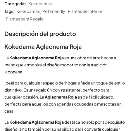
Categorías
Kokedamas
Tags:
Kokedamas
Pet Friendly
Plantas de Interior
Plantas para Regalo
Descripción del producto
Kokedama Aglaonema Roja
La
Kokedama Aglaonema Roja
es una obra de arte hecha a
mano que armoniza el diseño moderno con la tradición
japonesa.
Ideal para cualquier espacio del hogar, añade un toque de estilo
distintivo. Es un regalo único y resistente, perfecto para
cualquier ocasión. La
Aglaonema Roja
es de fácil cuidado,
perfecta para aquellos con agendas ocupadas o mascotas en
casa.
La
Kokedama Aglaonema Roja
destaca no solo por su exquisito
diseño, sino también por su habilidad para convertir cualquier