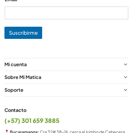
m
a
i
l
*
N
Suscribirme
o
m
b
r
e
Mi cuenta
Sobre Mi Matica
Soporte
Contacto
(+57) 301 659 3885
Bucaramanga:
Cra 32# 38-16, cerca al Jumbo de Cabecera