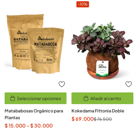
-10%
Seleccionar opciones
Añadir al carrito
Matababosas Orgánico para
Kokedama Fittonia Doble
Plantas
$
69.000
$
76.500
$
15.000
-
$
30.000