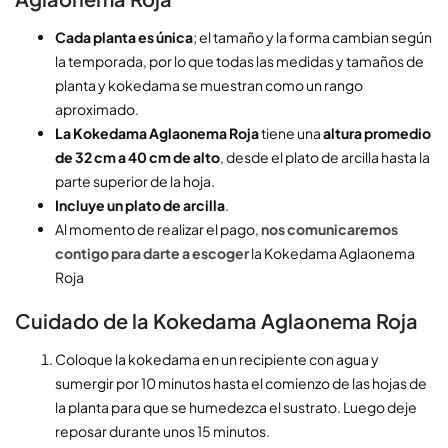
Cada planta es única
; el tamaño y la forma cambian según
la temporada, por lo que todas las medidas y tamaños de
planta y kokedama se muestran como un rango
aproximado.
La
Kokedama Aglaonema Roja
tiene una
altura promedio
de 32 cm a 40 cm de alto
, desde el plato de arcilla hasta la
parte superior de la hoja.
Incluye un plato de arcilla
.
Al momento de realizar el pago,
nos comunicaremos
contigo para darte a escoger
la Kokedama Aglaonema
Roja
Cuidado de la Kokedama Aglaonema Roja
Colo
que
la
k
oked
ama
en
un
recipiente
con
ag
ua
y
sumergir por 10 minutos hasta el comienzo de las hojas de
la planta para que se
hum
ed
ez
ca
el
su
str
ato
. Luego d
e
je
rep
os
ar
dur
ante
un
os
15
min
ut
os
.