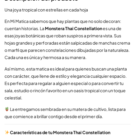
Una joya tropical con estrellas en cada hoja
En Mi Matica sabemos que hay plantas que no solo decoran:
cuentan historias. La
Monstera Thai Constellation
es una de
esas joyas botánicas que roban suspiros a primera vista. Sus
hojas grandes y perforadas están salpicadas de manchas crema
o marfil que parecen constelaciones dibujadas por la naturaleza.
Cada una es única y hermosa a su manera.
Así mismo, esta matica es ideal para quienes buscan una planta
con carácter, que llene de estilo y elegancia cualquier espacio.
Es perfecta para regalar a alguien especial o para convertir tu
sala, estudio o rincón favorito en un oasis tropical con un toque
celestial.
La entregamos sembrada en su matera de cultivo, lista para
que comience a brillar contigo desde el primer día.
Características de tu Monstera Thai Constellation