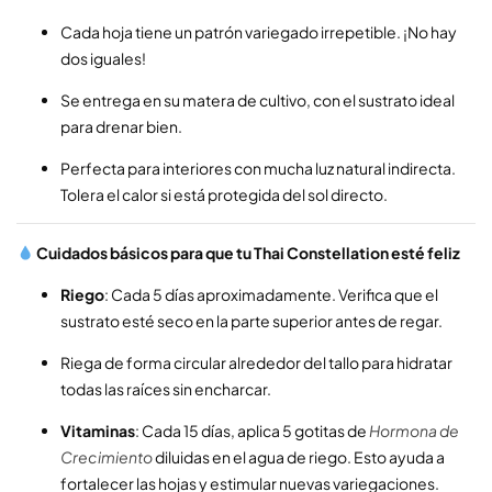
Cada hoja tiene un patrón variegado irrepetible. ¡No hay
dos iguales!
Se entrega en su matera de cultivo, con el sustrato ideal
para drenar bien.
Perfecta para interiores con mucha luz natural indirecta.
Tolera el calor si está protegida del sol directo.
Cuidados básicos para que tu Thai Constellation esté feliz
Riego
: Cada 5 días aproximadamente. Verifica que el
sustrato esté seco en la parte superior antes de regar.
Riega de forma circular alrededor del tallo para hidratar
todas las raíces sin encharcar.
Vitaminas
: Cada 15 días, aplica 5 gotitas de
Hormona de
Crecimiento
diluidas en el agua de riego. Esto ayuda a
fortalecer las hojas y estimular nuevas variegaciones.