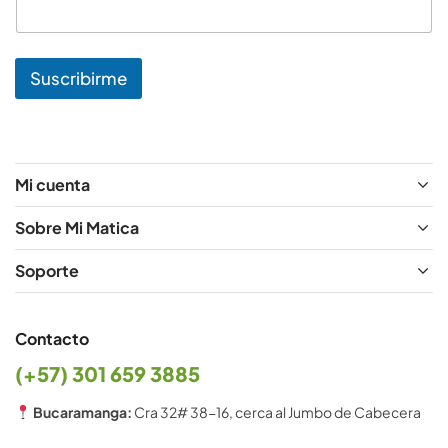
i
l
N
o
Suscribirme
m
b
r
e
*
Mi cuenta
Sobre Mi Matica
Soporte
Contacto
(+57) 301 659 3885
Bucaramanga:
Cra 32# 38-16, cerca al Jumbo de Cabecera