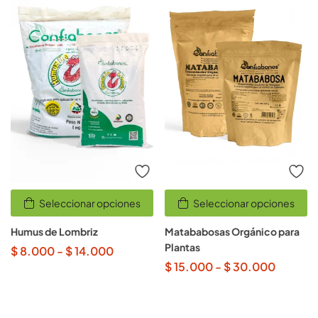
Seleccionar opciones
Seleccionar opciones
Humus de Lombriz
Matababosas Orgánico para
Plantas
$
8.000
-
$
14.000
$
15.000
-
$
30.000