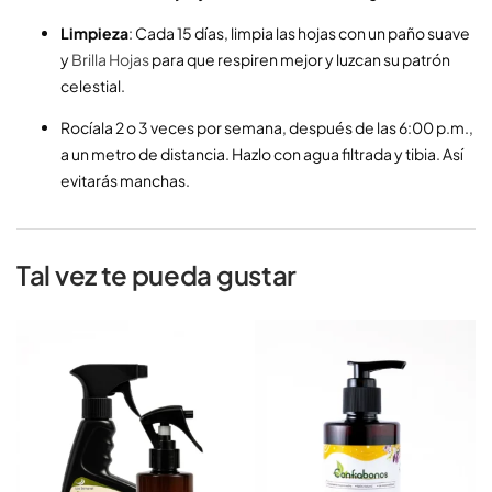
Limpieza
: Cada 15 días, limpia las hojas con un paño suave
y
Brilla Hojas
para que respiren mejor y luzcan su patrón
celestial.
Rocíala 2 o 3 veces por semana, después de las 6:00 p.m.,
a un metro de distancia. Hazlo con agua filtrada y tibia. Así
evitarás manchas.
Tal vez te pueda gustar