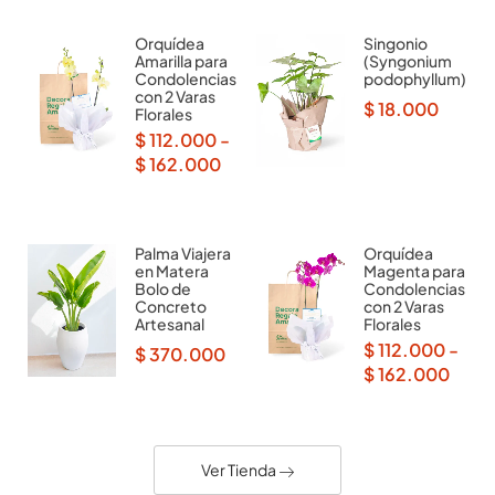
Orquídea
Singonio
Amarilla para
(Syngonium
Condolencias
podophyllum)
con 2 Varas
$
18.000
Florales
$
112.000
-
$
162.000
Palma Viajera
Orquídea
en Matera
Magenta para
Bolo de
Condolencias
Concreto
con 2 Varas
Artesanal
Florales
$
112.000
-
$
370.000
$
162.000
Ver Tienda