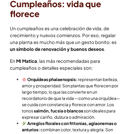
Cumpleaños: vida que
florece
Un cumpleaños es una celebración de vida, de
crecimiento y nuevos comienzos. Por eso, regalar
una planta es mucho más que un gesto bonito: es
un símbolo de renovación y buenos deseos
.
En
Mi Matica
, las más recomendadas para
cumpleaños o detalles especiales son:
Orquídeas phalaenopsis:
representan belleza,
amor y prosperidad. Son plantas que florecen por
largo tiempo, lo que las convierte en un
recordatorio de que la vida —como una orquídea—
se cuida con constancia y florece con amor. Los
tonos
salmón, fucsia o blancos
son ideales para
expresar cariño, dulzura o admiración.
Arreglos florales con fittonias, aglaonemas o
anturios:
combinan color, textura y alegría. Son