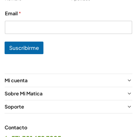
o
m
Email
*
b
r
e
E
m
a
Suscribirme
i
l
Mi cuenta
Sobre Mi Matica
Soporte
Contacto