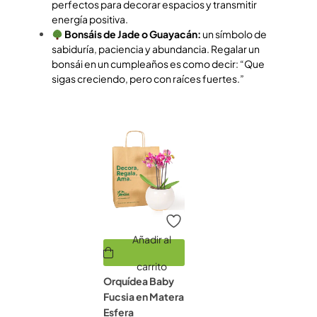
perfectos para decorar espacios y transmitir
energía positiva.
Bonsáis de Jade o Guayacán:
un símbolo de
sabiduría, paciencia y abundancia. Regalar un
bonsái en un cumpleaños es como decir: “Que
sigas creciendo, pero con raíces fuertes.”
Añadir al
carrito
Orquídea Baby
Fucsia en Matera
Esfera