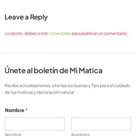
Leave a Reply
Lo siento, debes estar
conectado
para publicar un comentario.
Únete al boletín de Mi Matica
Recibe actualizaciones, ofertas exclusivas y Tips para el cuidado
de tus maticas y decoración natural
E
Nombre
*
m
a
i
l
N
Nombre
Apellidos