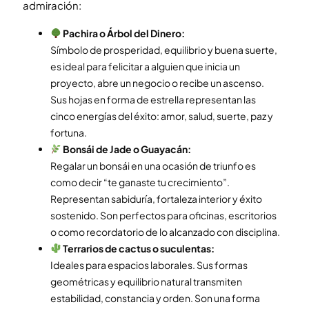
admiración:
Pachira o Árbol del Dinero:
Símbolo de prosperidad, equilibrio y buena suerte,
es ideal para felicitar a alguien que inicia un
proyecto, abre un negocio o recibe un ascenso.
Sus hojas en forma de estrella representan las
cinco energías del éxito: amor, salud, suerte, paz y
fortuna.
Bonsái de Jade o Guayacán:
Regalar un bonsái en una ocasión de triunfo es
como decir “te ganaste tu crecimiento”.
Representan sabiduría, fortaleza interior y éxito
sostenido. Son perfectos para oficinas, escritorios
o como recordatorio de lo alcanzado con disciplina.
Terrarios de cactus o suculentas:
Ideales para espacios laborales. Sus formas
geométricas y equilibrio natural transmiten
estabilidad, constancia y orden. Son una forma