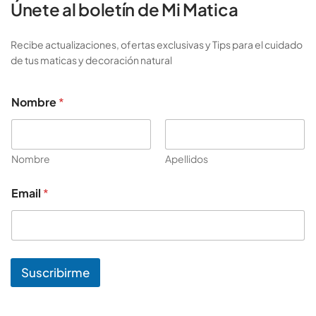
Únete al boletín de Mi Matica
Recibe actualizaciones, ofertas exclusivas y Tips para el cuidado
de tus maticas y decoración natural
Nombre
*
Nombre
Apellidos
*
Email
*
E
m
a
i
l
*
Suscribirme