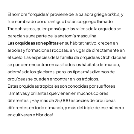
El nombre “orquídea” proviene de la palabra griega
orkhis,
y
fue nombrado por un antiguo botánico griego llamado
Theophrastos, quien pensó que las raíces de la orquídea se
parecían a una parte de la anatomía masculina.
Las orquídeas son epífitas
en su hábitat nativo, crecen en
árboles y formaciones rocosas, en lugar de directamente en
el suelo. Las especies de la familia de orquídeas Orchidaceae
se pueden encontrar en casi todos los hábitats del mundo,
además de los glaciares, pero los tipos más diversos de
orquídeas se pueden encontrar en los trópicos.
Estas orquídeas tropicales son conocidas por sus flores
llamativas y brillantes que vienen en muchos colores
diferentes. ¡Hay más de 25,000 especies de orquídeas
diferentes en todo el mundo, y más del triple de ese número
en cultivares e híbridos!