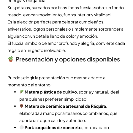
energía y elegancia.
Sus pétalos, surcados por finas líneas fucsias sobre un fondo
rosado, evocan movimiento, fuerza interior y vitalidad.
Es la elección perfecta para celebrar cumpleaños,
aniversarios, logros personales o simplemente sorprender a
alguien con un detalle lleno de color y emoción.
El fucsia, símbolo de amor profundo y alegría, convierte cada
regalo en un gesto inolvidable.
Presentación y opciones disponibles
Puedes elegir la presentación que más se adapte al
momento o al entorno:
Matera plástica de cultivo
, sobria y natural, ideal
para quienes prefieren simplicidad.
Matera de cerámica artesanal de Ráquira
,
elaborada a mano por artesanos colombianos, que
aporta un toque cálido y auténtico.
Porta orquídeas de concreto
, con acabado