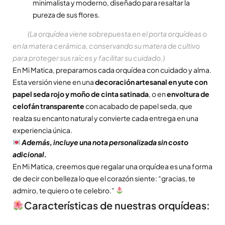
minimalista y moderno, diseñado para resaltar la
pureza de sus flores.
(La orquídea viene sobrepuesta en el porta orquídeas o
en la matera cerámica, conservando su matera de cultivo
para proteger sus raíces y facilitar su cuidado.)
En Mi Matica, preparamos cada orquídea con cuidado y alma.
Esta versión viene en una
decoración artesanal en yute con
papel seda rojo y moño de cinta satinada
, o en
envoltura de
celofán transparente
con acabado de papel seda, que
realza su encanto natural y convierte cada entrega en una
experiencia única.
Además, incluye una nota personalizada sin costo
adicional.
En Mi Matica, creemos que regalar una orquídea es una forma
de decir con belleza lo que el corazón siente: “gracias, te
admiro, te quiero o te celebro.”
Características de nuestras orquídeas: