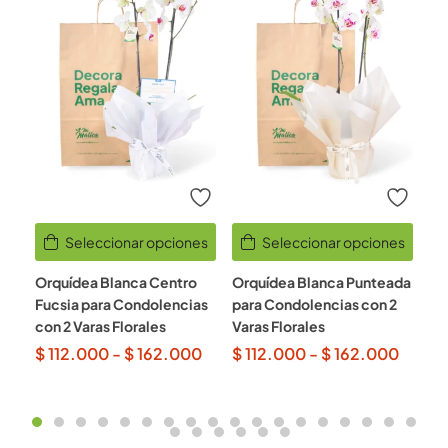
Seleccionar opciones
Seleccionar opciones
Orquídea Blanca Centro
Orquídea Blanca Punteada
Or
Fucsia para Condolencias
para Condolencias con 2
Re
con 2 Varas Florales
Varas Florales
$
$
112.000
-
$
162.000
$
112.000
-
$
162.000