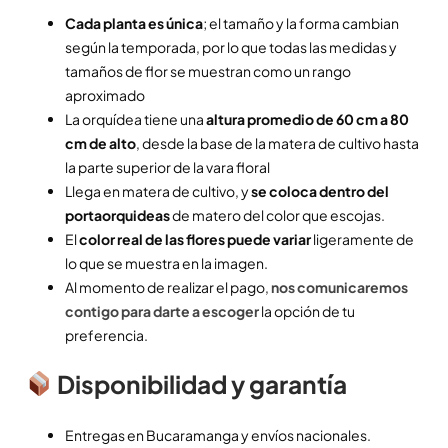
Cada planta es única
; el tamaño y la forma cambian
según la temporada, por lo que todas las medidas y
tamaños de flor se muestran como un rango
aproximado
La orquídea tiene una
altura promedio de 60 cm a 80
cm de alto
, desde la base de la matera de cultivo hasta
la parte superior de la vara floral
Llega en matera de cultivo, y
se coloca dentro del
portaorquideas
de matero del color que escojas.
El
color real de las flores puede variar
ligeramente de
lo que se muestra en la imagen.
Al momento de realizar el pago,
nos comunicaremos
contigo para darte a escoger
la opción de tu
preferencia.
Disponibilidad y garantía
Entregas en Bucaramanga y envíos nacionales.