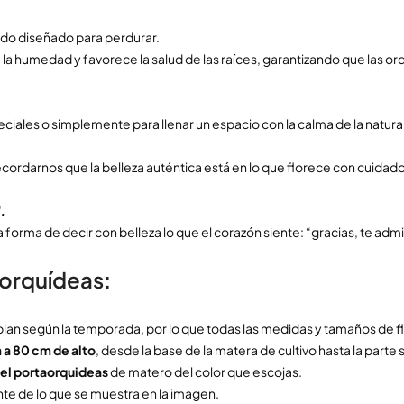
sido diseñado para perdurar.
 la humedad y favorece la salud de las raíces, garantizando que las o
ciales o simplemente para llenar un espacio con la calma de la natura
cordarnos que la belleza auténtica está en lo que florece con cuidad
.
forma de decir con belleza lo que el corazón siente: “gracias, te admir
 orquídeas:
mbian según la temporada, por lo que todas las medidas y tamaños de
 a 80 cm de alto
, desde la base de la matera de cultivo hasta la parte s
del portaorquideas
de matero del color que escojas.
te de lo que se muestra en la imagen.