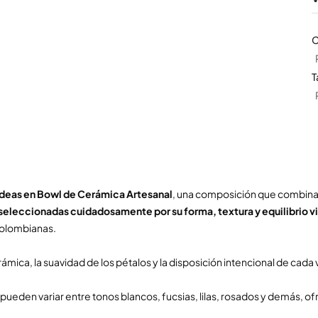
C
T
ídeas en Bowl de Cerámica Artesanal
, una composición que combina 
seleccionadas cuidadosamente por su forma, textura y equilibrio vi
colombianas.
cerámica, la suavidad de los pétalos y la disposición intencional de cad
ueden variar entre tonos blancos, fucsias, lilas, rosados y demás, ofr