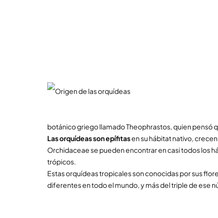
botánico griego llamado Theophrastos, quien pensó que
Las orquídeas son epífitas
en su hábitat nativo, crece
Orchidaceae se pueden encontrar en casi todos los há
trópicos.
Estas orquídeas tropicales son conocidas por sus flor
diferentes en todo el mundo, y más del triple de ese n