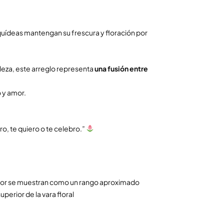
rquídeas mantengan su frescura y floración por
leza, este arreglo representa
una fusión entre
o y amor.
o, te quiero o te celebro.”
 flor se muestran como un rango aproximado
uperior de la vara floral