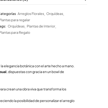
ategorías
Arreglos Florales
Orquídeas
Plantas para regalar
ags:
Orquídeas
Plantas de Interior
Plantas para Regalo
la elegancia botánica con el arte hecho a mano.
sual
, dispuestas con gracia en un bowl de
a vara crean una obra viva que transforma los
eciendo la posibilidad de personalizar el arreglo