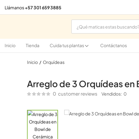
Llámanos
+57 301 659 3885
Inicio
Tienda
Cuida tus plantas
Contáctanos
Inicio
Orquídeas
Arreglo de 3 Orquídeas en
0
customer reviews
Vendidos:
0