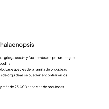
Phalaenopsis
bra griega
orkhis,
y fue nombrado por un antiguo
sculina.
lo. Las especies de la familia de orquídeas
os de orquídeas se pueden encontrar en los
¡Hay más de 25,000 especies de orquídeas