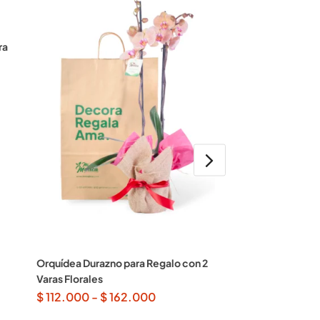
ra
Orquídea Durazno para Regalo con 2
Orquídea Blanca 
Varas Florales
Regalo con 2 Vara
$
112.000
-
$
162.000
$
112.000
-
$
1