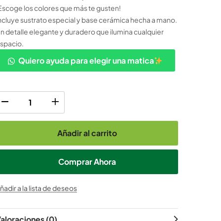
Escoge los colores que más te gusten!
ncluye sustrato especial y base cerámica hecha a mano.
n detalle elegante y duradero que ilumina cualquier
spacio.
Quiero ayuda para elegir una matica
Añadir al carrito
Comprar Ahora
ñadir a la lista de deseos
aloraciones (0)