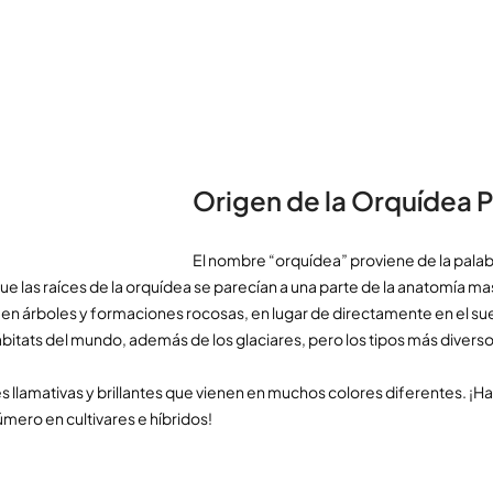
Origen de la Orquídea 
El nombre “orquídea” proviene de la pala
 las raíces de la orquídea se parecían a una parte de la anatomía ma
n en árboles y formaciones rocosas, en lugar de directamente en el sue
bitats del mundo, además de los glaciares, pero los tipos más divers
es llamativas y brillantes que vienen en muchos colores diferentes. 
úmero en cultivares e híbridos!