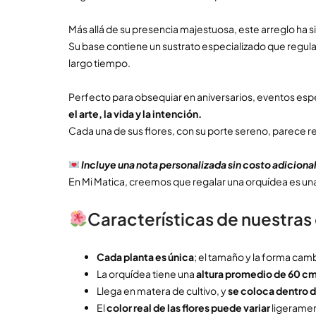
Más allá de su presencia majestuosa, este arreglo ha 
Su base contiene un sustrato especializado que regula
largo tiempo.
Perfecto para obsequiar en aniversarios, eventos espe
el arte, la vida y la intención.
Cada una de sus flores, con su porte sereno, parece re
Incluye una nota personalizada sin costo adicional
En Mi Matica, creemos que regalar una orquídea es una 
Características de nuestras
Cada planta es única
; el tamaño y la forma ca
La orquídea tiene una
altura promedio de 60 cm
Llega en matera de cultivo, y
se coloca dentro 
El
color real de las flores puede variar
ligeramen