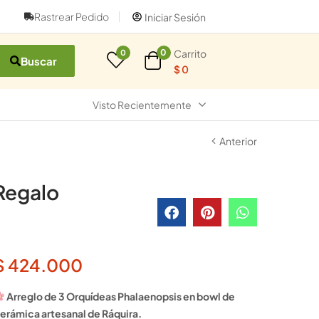
Rastrear Pedido
Iniciar Sesión
Carrito
0
0
Buscar
$
0
Visto Recientemente
Anterior
Regalo
$
424.000
Arreglo de 3 Orquídeas Phalaenopsis en bowl de
erámica artesanal de Ráquira.