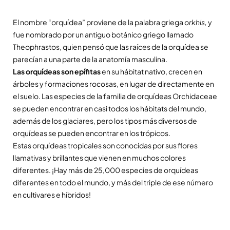
El nombre “orquídea” proviene de la palabra griega
orkhis,
y
fue nombrado por un antiguo botánico griego llamado
Theophrastos, quien pensó que las raíces de la orquídea se
parecían a una parte de la anatomía masculina.
Las orquídeas son epífitas
en su hábitat nativo, crecen en
árboles y formaciones rocosas, en lugar de directamente en
el suelo. Las especies de la familia de orquídeas Orchidaceae
se pueden encontrar en casi todos los hábitats del mundo,
además de los glaciares, pero los tipos más diversos de
orquídeas se pueden encontrar en los trópicos.
Estas orquídeas tropicales son conocidas por sus flores
llamativas y brillantes que vienen en muchos colores
diferentes. ¡Hay más de 25,000 especies de orquídeas
diferentes en todo el mundo, y más del triple de ese número
en cultivares e híbridos!