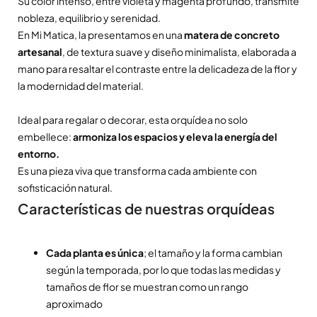
Su color intenso, entre violeta y magenta profundo, transmite
nobleza, equilibrio y serenidad.
En Mi Matica, la presentamos en una
matera de concreto
artesanal
, de textura suave y diseño minimalista, elaborada a
mano para resaltar el contraste entre la delicadeza de la flor y
la modernidad del material.
Ideal para regalar o decorar, esta orquídea no solo
embellece:
armoniza los espacios y eleva la energía del
entorno.
Es una pieza viva que transforma cada ambiente con
sofisticación natural.
Características de nuestras orquídeas
Cada planta es única
; el tamaño y la forma cambian
según la temporada, por lo que todas las medidas y
tamaños de flor se muestran como un rango
aproximado