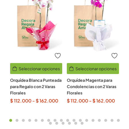
Seleccionar opciones
Seleccionar opciones
Orquídea Blanca Punteada
Orquídea Magenta para
Or
para Regalo con 2 Varas
Condolencias con 2 Varas
pa
Florales
Florales
Va
$
112.000
-
$
162.000
$
112.000
-
$
162.000
$