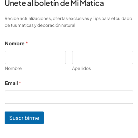
Únete al boletín de Mi Matica
Recibe actualizaciones, ofertas exclusivas y Tips para el cuidado
de tus maticas y decoración natural
Nombre
*
Nombre
Apellidos
*
Email
*
N
o
m
b
r
e
Suscribirme
*