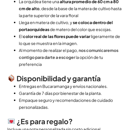
La orquídea tiene una
altura promedio de 60 cm a 80
cm de alto
, desde la base de la matera de cultivo hasta
la parte superior de la vara floral
Llega en matera de cultivo, y
se coloca dentro del
portaorquideas
de matero del color que escojas.
El
color real de las flores puede variar
ligeramente de
lo que se muestra en la imagen.
Al momento de realizar el pago,
nos comunicaremos
contigo para darte a escoger
la opción de tu
preferencia
Disponibilidad y garantía
Entregas en Bucaramanga y envíos nacionales.
Garantía de 7 días por bienestar de la planta.
Empaque seguro y recomendaciones de cuidado
personalizadas.
¿Es para regalo?
Incluye una nota personalizada sin costo adicional.