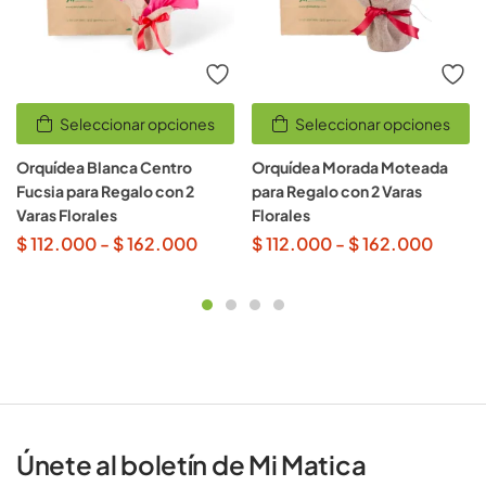
Seleccionar opciones
Seleccionar opciones
Orquídea Blanca Centro
Orquídea Morada Moteada
Fucsia para Regalo con 2
para Regalo con 2 Varas
Varas Florales
Florales
$
112.000
-
$
162.000
$
112.000
-
$
162.000
Únete al boletín de Mi Matica