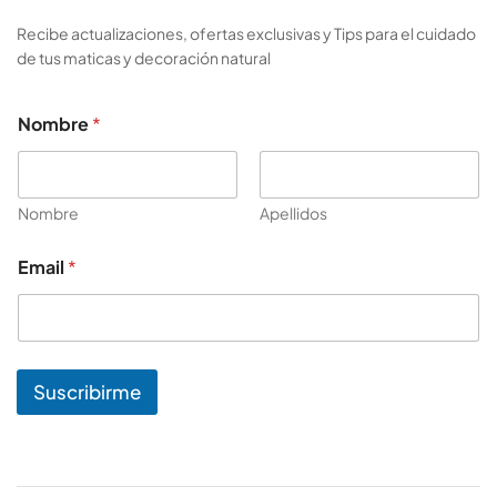
Recibe actualizaciones, ofertas exclusivas y Tips para el cuidado
de tus maticas y decoración natural
Nombre
*
Nombre
Apellidos
*
Email
*
N
o
m
b
r
e
Suscribirme
N
o
m
b
r