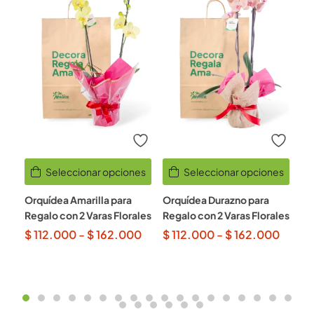
Seleccionar opciones
Seleccionar opciones
Orquídea Amarilla para
Orquídea Durazno para
Or
Regalo con 2 Varas Florales
Regalo con 2 Varas Florales
Co
Fl
$
112.000
-
$
162.000
$
112.000
-
$
162.000
$