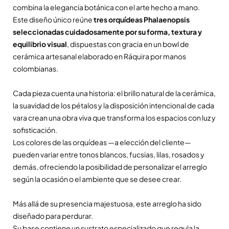
combina la elegancia botánica con el arte hecho a mano.
Este diseño único reúne
tres orquídeas Phalaenopsis
seleccionadas cuidadosamente por su forma, textura y
equilibrio visual
, dispuestas con gracia en un bowl de
cerámica artesanal elaborado en Ráquira por manos
colombianas.
Cada pieza cuenta una historia: el brillo natural de la cerámica,
la suavidad de los pétalos y la disposición intencional de cada
vara crean una obra viva que transforma los espacios con luz y
sofisticación.
Los colores de las orquídeas —a elección del cliente—
pueden variar entre tonos blancos, fucsias, lilas, rosados y
demás, ofreciendo la posibilidad de personalizar el arreglo
según la ocasión o el ambiente que se desee crear.
Más allá de su presencia majestuosa, este arreglo ha sido
diseñado para perdurar.
Su base contiene un sustrato especializado que regula la