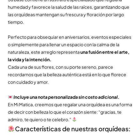
humedad y favorece la salud de las raíces, garantizando que
las orquídeas mantengan su frescura y floración por largo
tiempo.
Perfecto para obsequiar en aniversarios, eventos especiales
o simplemente para llenar un espacio con la calma de la
naturaleza, este arreglo representa
una fusión entre el arte,
la vida y la intención.
Cada una de sus flores, con su porte sereno, parece
recordarnos que la belleza auténtica está en lo que florece
con cuidado y amor.
Incluye una nota personalizada sin costo adicional.
En Mi Matica, creemos que regalar una orquídea es una forma
de decir con belleza lo que el corazón siente: “gracias, te
admiro, te quiero o te celebro.”
Características de nuestras orquídeas: