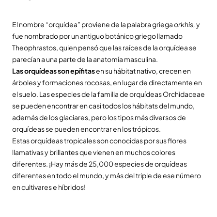
El nombre “orquídea” proviene de la palabra griega
orkhis,
y
fue nombrado por un antiguo botánico griego llamado
Theophrastos, quien pensó que las raíces de la orquídea se
parecían a una parte de la anatomía masculina.
Las orquídeas son epífitas
en su hábitat nativo, crecen en
árboles y formaciones rocosas, en lugar de directamente en
el suelo. Las especies de la familia de orquídeas Orchidaceae
se pueden encontrar en casi todos los hábitats del mundo,
además de los glaciares, pero los tipos más diversos de
orquídeas se pueden encontrar en los trópicos.
Estas orquídeas tropicales son conocidas por sus flores
llamativas y brillantes que vienen en muchos colores
diferentes. ¡Hay más de 25,000 especies de orquídeas
diferentes en todo el mundo, y más del triple de ese número
en cultivares e híbridos!