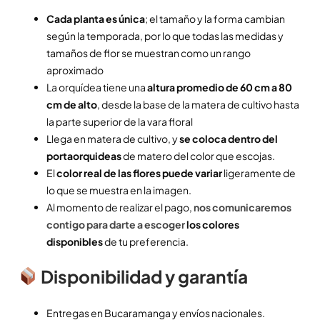
Cada planta es única
; el tamaño y la forma cambian
según la temporada, por lo que todas las medidas y
tamaños de flor se muestran como un rango
aproximado
La orquídea tiene una
altura promedio de 60 cm a 80
cm de alto
, desde la base de la matera de cultivo hasta
la parte superior de la vara floral
Llega en matera de cultivo, y
se coloca dentro del
portaorquideas
de matero del color que escojas.
El
color real de las flores puede variar
ligeramente de
lo que se muestra en la imagen.
Al momento de realizar el pago,
nos comunicaremos
contigo para darte a escoger
los colores
disponibles
de tu preferencia.
Disponibilidad y garantía
Entregas en Bucaramanga y envíos nacionales.