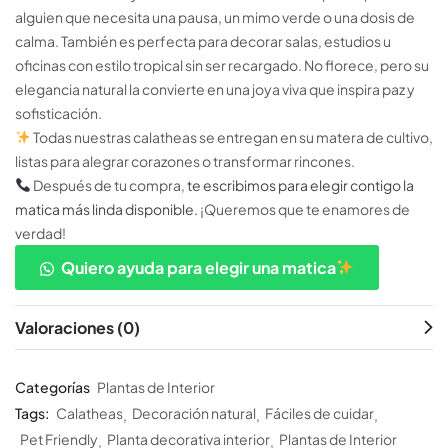
alguien que necesita una pausa, un mimo verde o una dosis de
calma. También es perfecta para decorar salas, estudios u
oficinas con estilo tropical sin ser recargado. No florece, pero su
elegancia natural la convierte en una joya viva que inspira paz y
sofisticación.
Todas nuestras calatheas se entregan en su matera de cultivo,
listas para alegrar corazones o transformar rincones.
Después de tu compra,
te escribimos para elegir contigo la
matica más linda disponible.
¡Queremos que te enamores de
verdad!
Quiero ayuda para elegir una matica
Valoraciones (0)
Categorías
Plantas de Interior
Tags:
Calatheas
Decoración natural
Fáciles de cuidar
Pet Friendly
Planta decorativa interior
Plantas de Interior