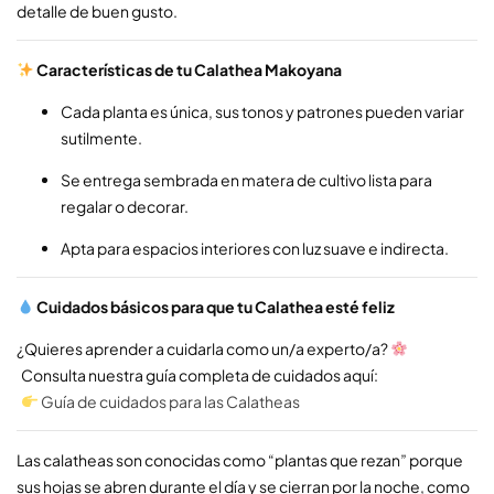
detalle de buen gusto.
Características de tu Calathea Makoyana
Cada planta es única, sus tonos y patrones pueden variar
sutilmente.
Se entrega sembrada en matera de cultivo lista para
regalar o decorar.
Apta para espacios interiores con luz suave e indirecta.
Cuidados básicos para que tu Calathea esté feliz
¿Quieres aprender a cuidarla como un/a experto/a?
Consulta nuestra guía completa de cuidados aquí:
Guía de cuidados para las Calatheas
Las calatheas son conocidas como “plantas que rezan” porque
sus hojas se abren durante el día y se cierran por la noche, como