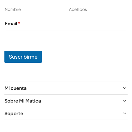
Nombre
Apellidos
E
Email
*
m
a
i
l
*
N
Suscribirme
o
m
b
r
e
Mi cuenta
Sobre Mi Matica
Soporte