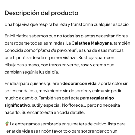
Descripción del producto
Una hoja viva que respira belleza y transforma cualquier espacio
En Mi Matica sabemos que no todas las plantas necesitan flores
para robarse todas las miradas. La
Calathea Makoyana
, también
conocida como
“pluma de pavo real”
, es una de esas maticas
que hipnotiza desde el primer vistazo. Sus hojas parecen
dibujadas a mano, con trazos en verde, rosa y crema que
cambian según la luz del día.
Es ideal para quienes quieren
decorar con vida
: aporta color sin
ser escandalosa, movimiento sin desorden y calma sin pedir
mucho a cambio. También es perfecta para
regalar algo
significativo
, sutil y especial. No florece… pero no necesita
hacerlo. Su encanto está en cada detalle.
La entregamos sembrada en su matera de cultivo, lista para
llenar de vida ese rincón favorito o para sorprender con un