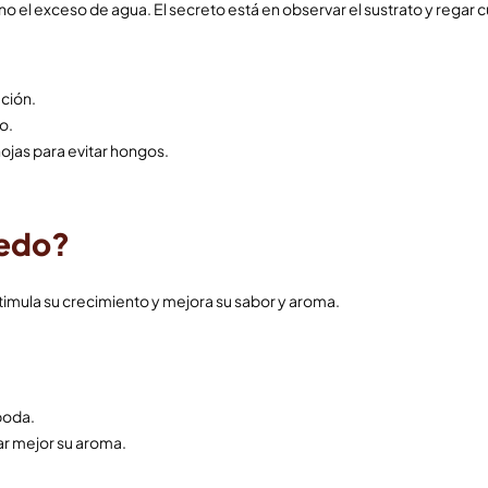
o el exceso de agua. El secreto está en observar el sustrato y regar c
ación.
io.
hojas para evitar hongos.
iedo?
estimula su crecimiento y mejora su sabor y aroma.
poda.
ar mejor su aroma.