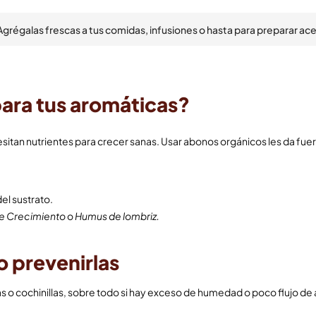
grégalas frescas a tus comidas, infusiones o hasta para preparar acei
para tus aromáticas?
tan nutrientes para crecer sanas. Usar abonos orgánicos les da fuer
del sustrato.
e Crecimiento
o
Humus de lombriz.
 prevenirlas
o cochinillas, sobre todo si hay exceso de humedad o poco flujo de a