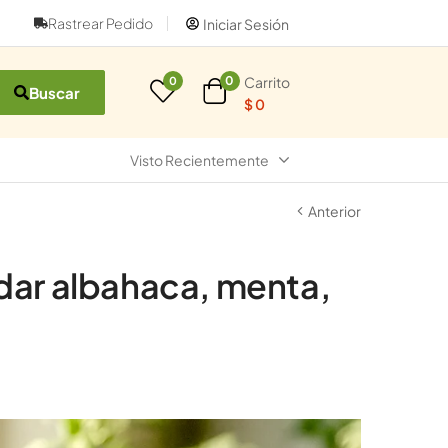
Rastrear Pedido
Iniciar Sesión
Carrito
0
0
Buscar
$
0
Visto Recientemente
Anterior
dar albahaca, menta,