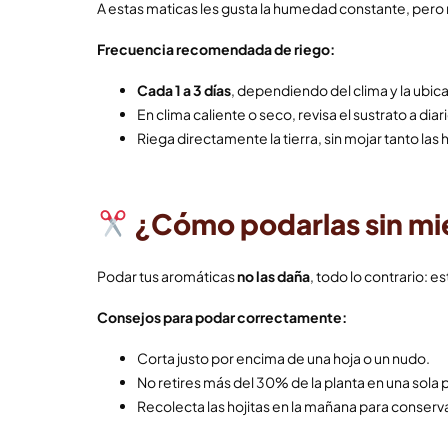
A estas maticas les gusta la humedad constante, pero n
Frecuencia recomendada de riego:
Cada 1 a 3 días
, dependiendo del clima y la ubic
En clima caliente o seco, revisa el sustrato a diar
Riega directamente la tierra, sin mojar tanto las 
¿Cómo podarlas sin m
Podar tus aromáticas
no las daña
, todo lo contrario: 
Consejos para podar correctamente:
Corta justo por encima de una hoja o un nudo.
No retires más del 30% de la planta en una sola 
Recolecta las hojitas en la mañana para conserv