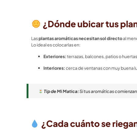
¿Dónde ubicar tus plan
Las
plantas aromáticas necesitan sol directo
al meno
Lo ideal es colocarlas en:
Exteriores:
terrazas, balcones, patios o huerta
Interiores:
cerca de ventanas con muy buena luz
Tip de Mi Matica:
Si tus aromáticas comienzan 
¿Cada cuánto se riegan