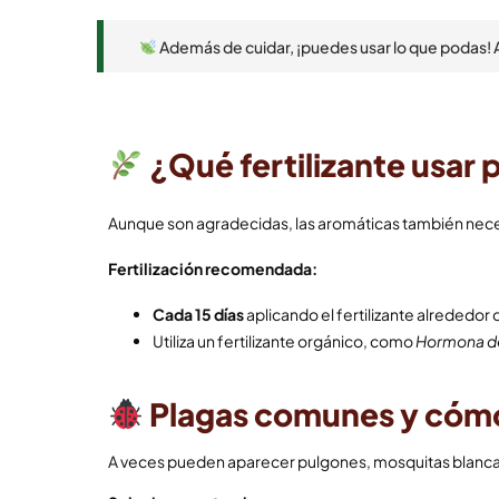
Además de cuidar, ¡puedes usar lo que podas! A
¿Qué fertilizante usar 
Aunque son agradecidas, las aromáticas también necesi
Fertilización recomendada:
Cada 15 días
aplicando el fertilizante alrededor 
Utiliza un fertilizante orgánico, como
Hormona d
Plagas comunes y cómo
A veces pueden aparecer pulgones, mosquitas blancas 