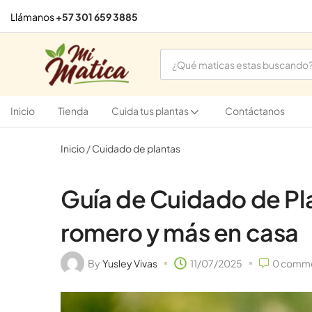
Llámanos
+57 301 659 3885
Inicio
Tienda
Cuida tus plantas
Contáctanos
Inicio
/
Cuidado de plantas
Guía de Cuidado de Pl
romero y más en casa
By
Yusley Vivas
11/07/2025
0
comme