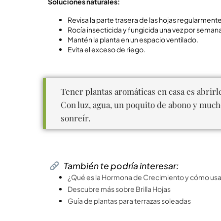
Soluciones naturales:
Revisa la parte trasera de las hojas regularmente
Rocía insecticida y fungicida una vez por semana
Mantén la planta en un espacio ventilado.
Evita el exceso de riego.
Tener plantas aromáticas en casa es abrirle 
Con luz, agua, un poquito de abono y mucho
sonreír.
También te podría interesar:
¿Qué es la Hormona de Crecimiento y cómo usa
Descubre más sobre Brilla Hojas
Guía de plantas para terrazas soleadas