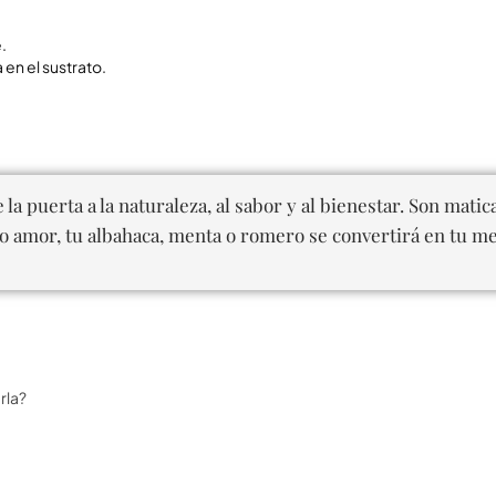
.
 en el sustrato.
la puerta a la naturaleza, al sabor y al bienestar. Son mati
 amor, tu albahaca, menta o romero se convertirá en tu mej
rla?