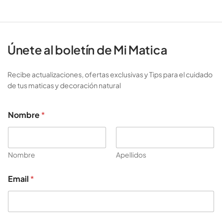
Únete al boletín de Mi Matica
Recibe actualizaciones, ofertas exclusivas y Tips para el cuidado
de tus maticas y decoración natural
*
Nombre
*
E
m
a
i
l
Nombre
Apellidos
E
m
Email
*
a
i
l