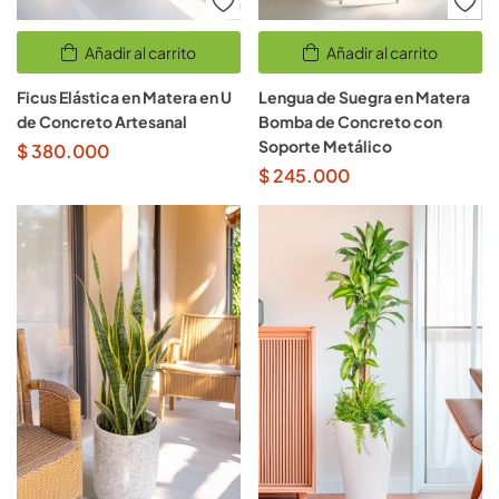
Añadir al carrito
Añadir al carrito
Ficus Elástica en Matera en U
Lengua de Suegra en Matera
de Concreto Artesanal
Bomba de Concreto con
Soporte Metálico
$
380.000
$
245.000