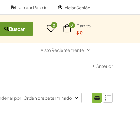
Rastrear Pedido
Iniciar Sesión
Carrito
0
0
Buscar
$
0
Visto Recientemente
Anterior
rdenar por
Orden predeterminado