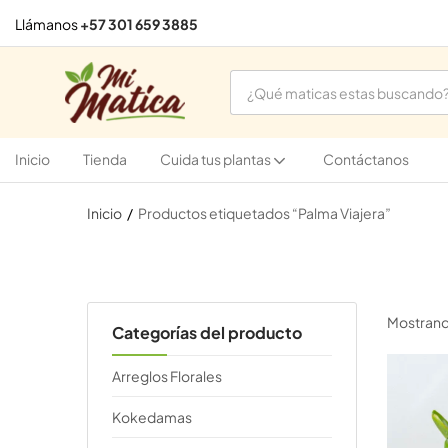
Llámanos
+57 301 659 3885
Inicio
Tienda
Cuida tus plantas
Contáctanos
Inicio
Productos etiquetados “Palma Viajera”
Mostrando
Categorías del producto
Arreglos Florales
Kokedamas