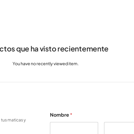
ctos que ha visto recientemente
You have no recently viewed item.
Nombre
*
 tus maticas y