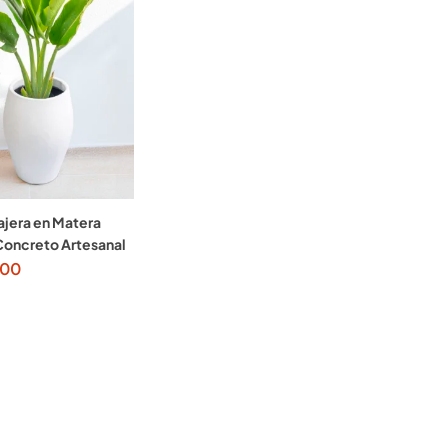
ajera en Matera
Concreto Artesanal
000